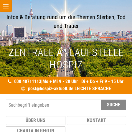
Infos & Beratung rund um die Themen Sterben, Tod
und Trauer
Z
ENTRALE
A
NLAUFSTELLE
H
OSPIZ
030 40711113
|
Mo + Mi 9 - 20 Uhr Di + Do + Fr 9 - 15 Uhr
|
post@hospiz-aktuell.de
|
LEICHTE SPRACHE
SUCHE
ÜBER UNS
KONTAKT
CHARTA IN BERLIN