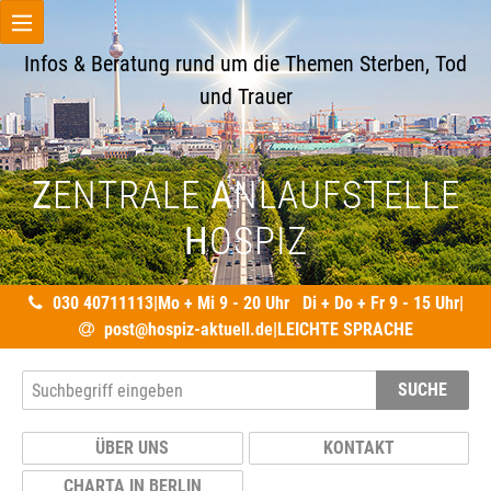
Infos & Beratung rund um die Themen Sterben, Tod
und Trauer
Z
ENTRALE
A
NLAUFSTELLE
H
OSPIZ
030 40711113
|
Mo + Mi 9 - 20 Uhr Di + Do + Fr 9 - 15 Uhr
|
post@hospiz-aktuell.de
|
LEICHTE SPRACHE
SUCHE
ÜBER UNS
KONTAKT
CHARTA IN BERLIN