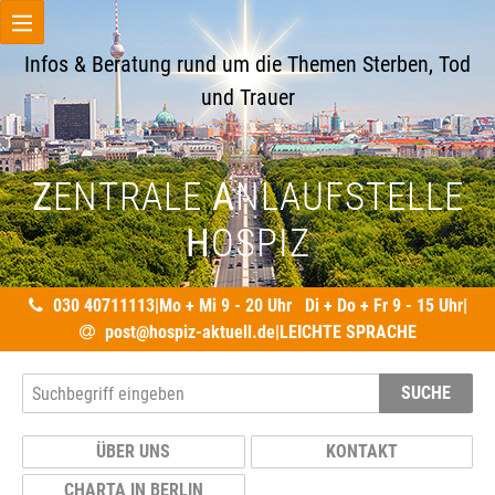
Infos & Beratung rund um die Themen Sterben, Tod
und Trauer
Z
ENTRALE
A
NLAUFSTELLE
H
OSPIZ
030 40711113
|
Mo + Mi 9 - 20 Uhr Di + Do + Fr 9 - 15 Uhr
|
post@hospiz-aktuell.de
|
LEICHTE SPRACHE
SUCHE
ÜBER UNS
KONTAKT
CHARTA IN BERLIN