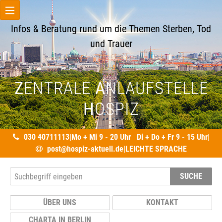
Infos & Beratung rund um die Themen Sterben, Tod
und Trauer
Z
ENTRALE
A
NLAUFSTELLE
H
OSPIZ
030 40711113
|
Mo + Mi 9 - 20 Uhr Di + Do + Fr 9 - 15 Uhr
|
post@hospiz-aktuell.de
|
LEICHTE SPRACHE
SUCHE
ÜBER UNS
KONTAKT
CHARTA IN BERLIN