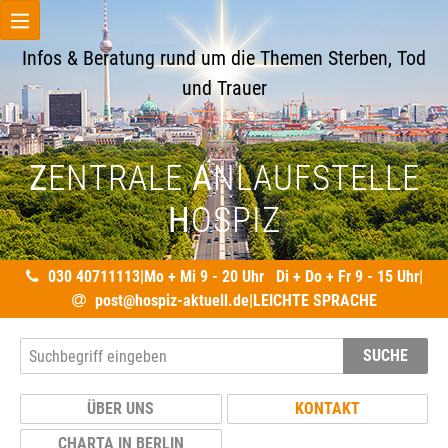
Infos & Beratung rund um die Themen Sterben, Tod
und Trauer
Z
ENTRALE
A
NLAUFSTELLE
H
OSPIZ
030 40711113
|
Mo + Mi 9 - 20 Uhr Di + Do + Fr 9 - 15 Uhr
|
post@hospiz-aktuell.de
|
LEICHTE SPRACHE
SUCHE
ÜBER UNS
KONTAKT
CHARTA IN BERLIN